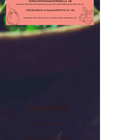
YHTEYSTIEDOT
puh:
040 537 2748
s-posti:
papujapata@gmail.com