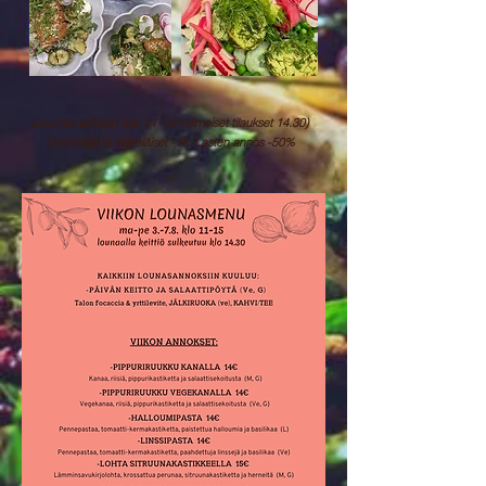
Lounas arkisin klo 11-15
(viimeiset tilaukset 14.30)
Opiskelijat ja eläkeläiset -1€ Lasten annos -50%