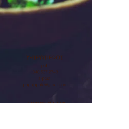
YHTEYSTIEDOT
puh:
040 537 2748
s-posti:
papujapata@gmail.com
AUKIOLOAJAT
MA - TO klo 11 - 20
PE - LA
klo 11 - 21