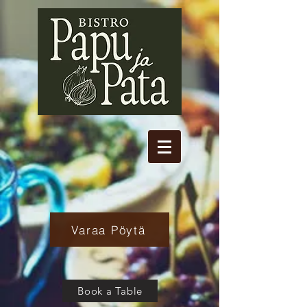
Varaa Pöytä
Book a Table